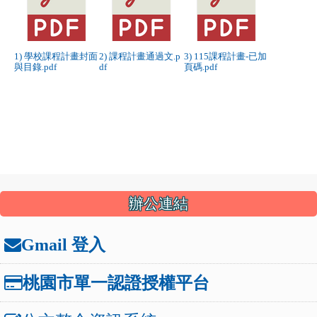
校
程
課
課
計
程
程
畫
計
1) 學校課程計畫封面
2) 課程計畫通過文.p
3) 115課程計畫-已加
計
通
畫-
與目錄.pdf
df
頁碼.pdf
畫
過
已
封
文.pdf
加
面
頁
與
碼.pdf
目
錄.pdf
:::
辦公連結
Gmail 登入
桃園市單一認證授權平台