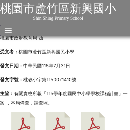
課程計畫[fa fa-diamond fa]
:::
跳到主要內容
網站導覽
桃園市蘆竹區新興國小
115學年度課程計畫備查
Shin Shing Primary School
通過公文
桃園市政府教育局 函
受文者：
桃園市蘆竹區新興國民小學
發文日期：
中華民國115年7月31日
發文字號：
桃教小字第1150071410號
主旨：
有關貴校所報「115學年度國民中小學學校課程計畫」一
案 ，本局備查，請查照。
下
下
下
載：
載：
載：
學
課
115