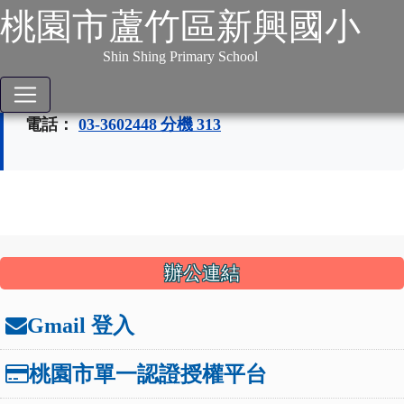
個資保護聯絡窗口
:::
跳到主要內容
網站導覽
桃園市蘆竹區新興國小
新興國小個資保護聯絡窗口
Shin Shing Primary School
聯絡人：
詹維和 資訊組長
電話：
03-3602448 分機 313
:::
辦公連結
Gmail 登入
桃園市單一認證授權平台