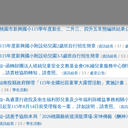
章
桃園市新興國小115學年度新生、二升三、四升五常態編班結果
115年度新興國小附設幼兒園2歲班自行招生簡章
(
/ 57 /
資訊組長
115年度新興國小附設幼兒園3-5歲班自行招生簡章
(
/ 53 
資訊組長
知~函轉財團法人靖娟兒童安全文教基金會OK繃兒童服務中心辦理
」，請貴校協助轉知，請查照。
(
/ 23 /
)
資訊組長
處室公告
知南投縣政府辦理「115年全國社區童軍大露營活動」實施計畫
/ 28 /
)
長
學生活動
知~為遴選行政院及衛生福利部兒童及少年福利與權益事務相關小
起至115年8月14日前受理報名一案， 詳如說明，請查照。
(
資
知~請惠予協助本局「2026桃園藝術巡演龍潭場-宋坤傳藝《酬
/ 23 /
)
資訊組長
學生活動