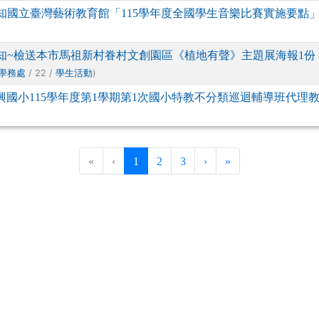
知國立臺灣藝術教育館「115學年度全國學生音樂比賽實施要點」
知~檢送本市馬祖新村眷村文創園區《植地有聲》主題展海報1份
/ 22 /
)
學務處
學生活動
興國小115學年度第1學期第1次國小特教不分類巡迴輔導班代理教
(current)
«
‹
1
2
3
›
»