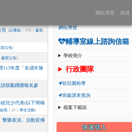
:::
學校簡介
網站導覽
相簿
網站導覽
公告
(
/ 375 /
註冊組
處室
輔導室線上諮詢信箱
)
處室公告
學校簡介
/
)
處室公告
行政團隊
115年度「未成年無
幼兒園粉專
，請鼓勵踴躍報名參
班級課表查詢
組兒少代表(以下簡稱
檔案下載區
/ 21 /
)
訊組長
學生活動
神》擊樂表演」活動宣傳
快速登入