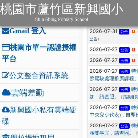
:::
跳到主要內容
網站導覽
桃園市蘆竹區新興國小
:::
本站消息
分月文
辦公連結
:::
Shin Shing Primary School
文章列表
Gmail 登入
2026-07-31
公告
)
公告
桃園市單一認證授權
2026-07-27
公告
平台
2026-07-27
公告
2026-07-27
轉
公告
公文整合資訊系統
照駕駛處理推廣課程
2026-07-27
轉
公告
雲端差勤
加，請查照。
(
資訊組
2026-07-27
轉
新興國小私有雲端硬
公告
中央兒少代表)，自即日
碟
2026-07-27
轉
公告
相關事宜，請查照。
(
學校場地租用