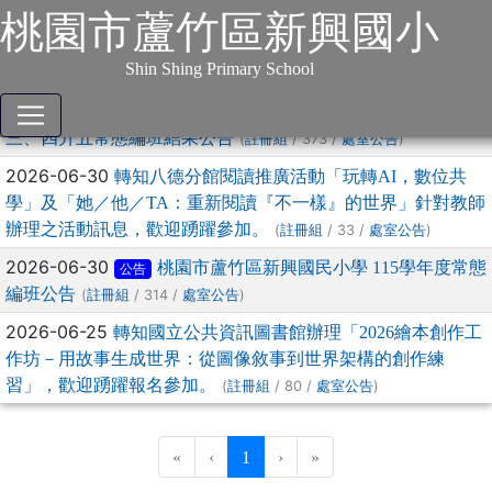
:::
跳到主要內容
網站導覽
桃園市蘆竹區新興國小
本站消息
分月文章
Shin Shing Primary School
文章列表
2026-07-31
桃園市新興國小115學年度新生、二升
公告
三、四升五常態編班結果公告
(
/ 373 /
)
註冊組
處室公告
2026-06-30
轉知八德分館閱讀推廣活動「玩轉AI，數位共
學」及「她／他／TA：重新閱讀『不一樣』的世界」針對教師
辦理之活動訊息，歡迎踴躍參加。
(
/ 33 /
)
註冊組
處室公告
2026-06-30
桃園市蘆竹區新興國民小學 115學年度常態
公告
編班公告
(
/ 314 /
)
註冊組
處室公告
2026-06-25
轉知國立公共資訊圖書館辦理「2026繪本創作工
作坊－用故事生成世界：從圖像敘事到世界架構的創作練
習」，歡迎踴躍報名參加。
(
/ 80 /
)
註冊組
處室公告
(current)
«
‹
1
›
»