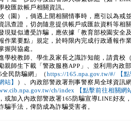
學校匯款帳戶相關資訊。
校（園），倘遇上開相關情事時，應引以為戒
資訊查證，切勿隨意提供帳戶或匯款資料等相
發現疑似遭受詐騙，應依據「教育部校園安全
報作業要點」規定，於時限內完成行政通報作
掌握與協處。
進學校教師、學生及家長之識詐知能，請貴校
勵親師生下載「警政服務APP」、並利用內政
65全民防騙網」（
https://165.npa.gov.tw/#/
）、內政部警政署刑事警察局全球資訊
網站】
/www.cib.npa.gov.tw/ch/index 【點擊前往相關
，或加入內政部警政署165防騙宣導LINE好友
詐騙手法，俾防成為詐騙受害者。