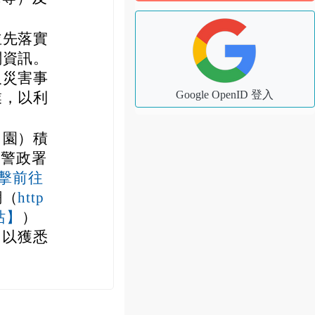
並先落實
關資訊。
及災害事
Google OpenID 登入
業，以利
（園）積
部警政署
 【點擊前往
網（
http
）
網站】
，以獲悉