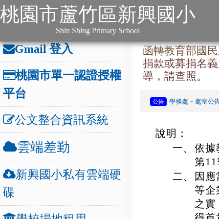
:::
跳到主要內容
網站導覽
桃園市蘆竹區新興國小
:::
本站消息
分月文
辦公連結
:::
Shin Shing Primary School
Gmail 登入
函轉教育部國民
捐款或募捐名義
桃園市單一認證授權
導，請查照。
平台
-
學務處
處室公
公告
公文整合資訊系統
說明：
雲端差勤
一、
依據
第11
新興國小私有雲端硬
二、
因應
等企
碟
之實
得首
學校場地租用