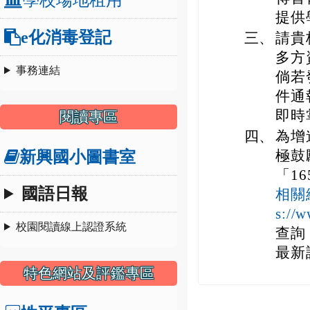
提供
e化消毒登記
三、
請貴
多方
事務連結
倘若
件通
即時
閱讀專區
四、
為增
極鼓
新興國小圖書室
「1
國語日報
相關
s:/
校園閱讀線上認證系統
查詢
最新
特色網站及評鑑專區