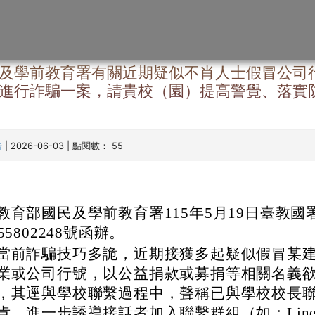
章
及學前教育署有關近期疑似不肖人士假冒公司
進行詐騙一案，請貴校（園）提高警覺、落實
| 2026-06-03 | 點閱數： 55
告
教育部國民及學前教育署115年5月19日臺教國
55802248號函辦。
當前詐騙技巧多詭，近期接獲多起疑似假冒某
業或公司行號，以公益捐款或募捐等相關名義
，其逕與學校聯繫過程中，聲稱已與學校校長
肯，進一步誘導接話者加入聯繫群組（如：Lin