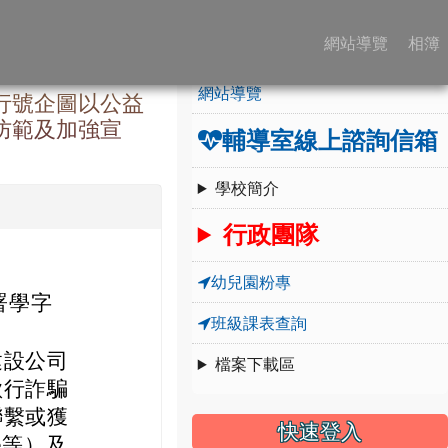
:::
學校簡介
網站導覽
相簿
網站導覽
行號企圖以公益
防範及加強宣
輔導室線上諮詢信箱
學校簡介
行政團隊
幼兒園粉專
署學字
班級課表查詢
建設公司
檔案下載區
欲行詐騙
聯繫或獲
快速登入
e等）及