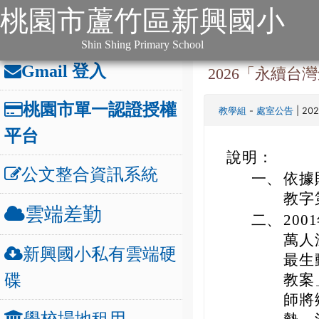
:::
跳到主要內容
網站導覽
桃園市蘆竹區新興國小
:::
本站消息
分月文
辦公連結
:::
Shin Shing Primary School
Gmail 登入
2026「永續
桃園市單一認證授權
-
| 20
教學組
處室公告
平台
說明：
公文整合資訊系統
一、
依據
教字第
雲端差勤
二、
20
萬人
新興國小私有雲端硬
最生
碟
教案
師將
學校場地租用