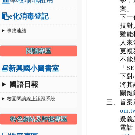
勢，
案」
e化消毒登記
下一
技對
事務連結
雖能
人來
閱讀專區
更複
不能
「S
新興國小圖書室
下對
國語日報
將其
關鍵
校園閱讀線上認證系統
三、
旨案
om.
特色網站及評鑑專區
疑義
電話：