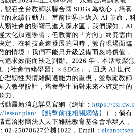
活動於2024年正式轉型為「永續台灣創意教
，號召全台教師以聯合國 SDGs 為核心，培養
代的永續行動力。當前世界正邁入 AI 革命，科
人類社會的影響已進入深水區，我們深知，AI
極大化加速學習，但教育的「方向」終究需由
決定。在科技高速發展的同時，教育現場面臨
雜的情境：我們不能只升級設備而忽略價值，
只追求效能而缺乏判斷。2026 年，本活動聚焦
EL（社會情緒學習）× SDGs」，回應 AI 世代
心理韌性與情緒調適能力的重視，並鼓勵教師
融入教學設計，培養學生面對未來不確定性的
能力。
活動最新消息詳見官網（網址：
https://csr.cw.c
）；倘有
tw/lessonplan/ 【點擊前往相關網站】
請逕洽財團法人天下雜誌教育基金會承辦人，
02-25078627分機1022，Email：
eleanortsen