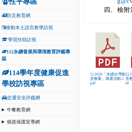
性平專區
g@cw
四、
檢附
防災教育網
推動本土語言教學訪視
下
下
學習扶助訪視
載：
載
2026「永
20
112永續發展與環境教育評鑑專
續
續
區
台
台
灣
灣
114學年度健康促進
1) 2026「永續台灣創
2)
創
創
意教案」徵選活動.2.
意
學校訪視專區
pdf
df
意
意
教
教
交通安全評鑑網
案」
案
徵
徵
午餐教育網
選
選
活
活
個資保護宣導網
動.2.pdf
動.