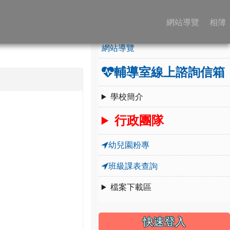
:::
學校簡介
網站導覽
相簿
網站導覽
輔導室線上諮詢信箱
學校簡介
行政團隊
幼兒園粉專
班級課表查詢
檔案下載區
快速登入