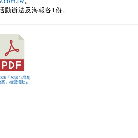
。
.com.tw
活動辦法及海報各1份。
：
26「永
 2026「永續台灣創
教案」徵選活動.p
」
pdf