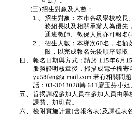
4 號）。
(三)
招生對象及人數：
１、
招生對象：本市各級學校校長
務組長以及相關承辦人為優先
通班教師、教保人員亦可報名(
２、
招生人數：本梯次60名，名額
限，以完成報名先後順序錄取
四、
報名日期與方式：請於 115年6月1
服務證明核章後，掃描成電子檔寄
yu58fen@g mail.com 若有
話：03-3013028轉 611廖玉芬
五、
旨揭課程參加人員在參加人員由學
課費、加班費。
六、
檢附實施計畫(含報名表)及課程表