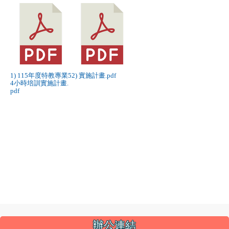
下
下
載：
載：
115
實
年
施
度
計
特
畫.pdf
1) 115年度特教專業5
2) 實施計畫.pdf
教
4小時培訓實施計畫.
pdf
專
業
54
小
時
培
訓
實
施
計
:::
畫.pdf
辦公連結