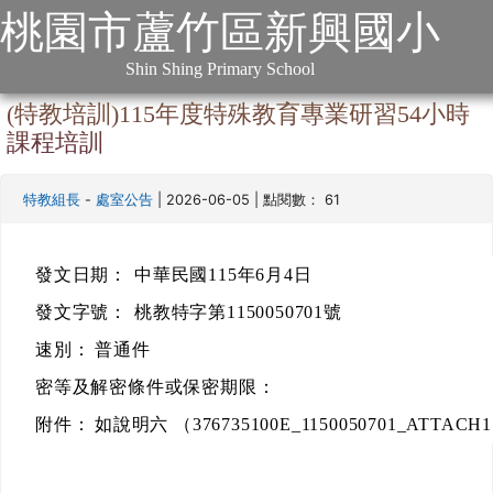
:::
跳到主要內容
網站導覽
桃園市蘆竹區新興國小
本站消息
分月文章
Shin Shing Primary School
(特教培訓)115年度特殊教育專業研習54小時
課程培訓
-
| 2026-06-05 | 點閱數： 61
特教組長
處室公告
發文日期：
中華民國115年6月4日
發文字號：
桃教特字第1150050701號
速別：
普通件
密等及解密條件或保密期限：
附件：
如說明六 （376735100E_1150050701_ATTACH1