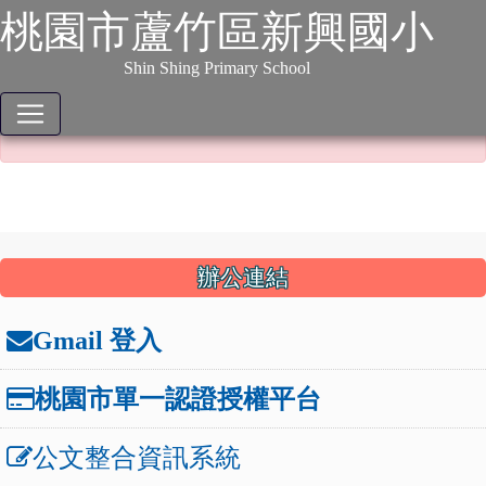
:::
跳到主要內容
網站導覽
桃園市蘆竹區新興國小
本站消息
分月文章
Shin Shing Primary School
本文已不開放！
本文已不開放！
:::
辦公連結
Gmail 登入
桃園市單一認證授權平台
公文整合資訊系統