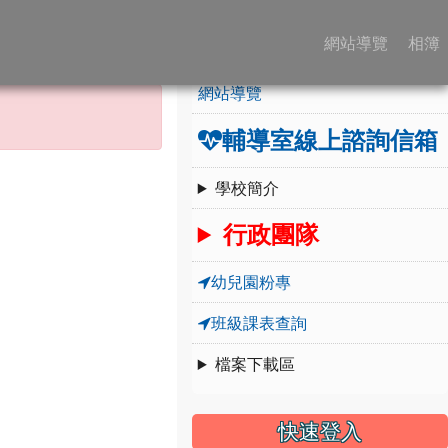
:::
學校簡介
網站導覽
相簿
網站導覽
輔導室線上諮詢信箱
學校簡介
行政團隊
幼兒園粉專
班級課表查詢
檔案下載區
快速登入