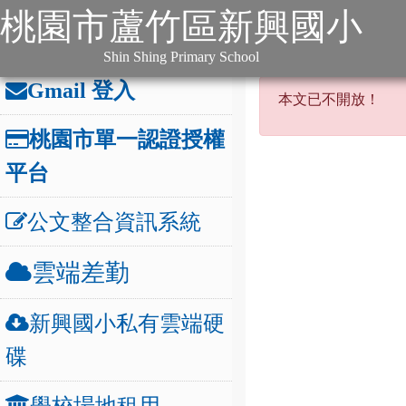
:::
跳到主要內容
網站導覽
桃園市蘆竹區新興國小
:::
本站消息
分月文
辦公連結
:::
Shin Shing Primary School
本文已不開
Gmail 登入
本文已不開放！
桃園市單一認證授權
平台
公文整合資訊系統
雲端差勤
新興國小私有雲端硬
碟
學校場地租用