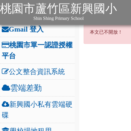
:::
跳到主要內容
網站導覽
桃園市蘆竹區新興國小
:::
本站消息
分月文
辦公連結
:::
Shin Shing Primary School
本文已不開
Gmail 登入
本文已不開放！
桃園市單一認證授權
平台
公文整合資訊系統
雲端差勤
新興國小私有雲端硬
碟
學校場地租用