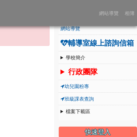
:::
學校簡介
網站導覽
相簿
網站導覽
輔導室線上諮詢信箱
學校簡介
行政團隊
幼兒園粉專
班級課表查詢
檔案下載區
快速登入