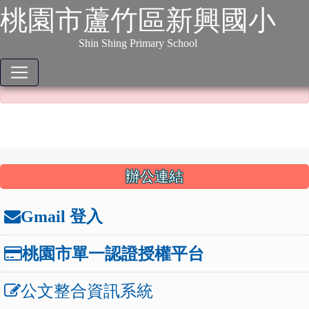
:::
跳到主要內容
網站導覽
桃園市蘆竹區新興國小
本站消息
分月文章
Shin Shing Primary School
本文已不開放！
本文已不開放！
:::
辦公連結
Gmail 登入
桃園市單一認證授權平台
公文整合資訊系統