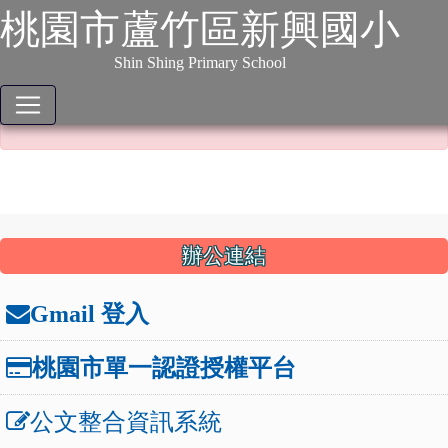
:::
跳到主要內容
網站導覽
桃園市蘆竹區新興國小
本站消息
分月文章
Shin Shing Primary School
本文已不開放！
本文已不開放！
:::
辦公連結
Gmail 登入
桃園市單一認證授權平台
公文整合資訊系統