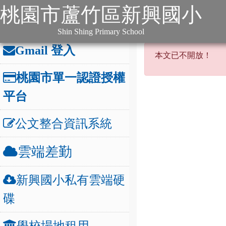
:::
跳到主要內容
網站導覽
桃園市蘆竹區新興國小
:::
本站消息
分月文
辦公連結
:::
Shin Shing Primary School
本文已不開
Gmail 登入
本文已不開放！
桃園市單一認證授權
平台
公文整合資訊系統
雲端差勤
新興國小私有雲端硬
碟
學校場地租用