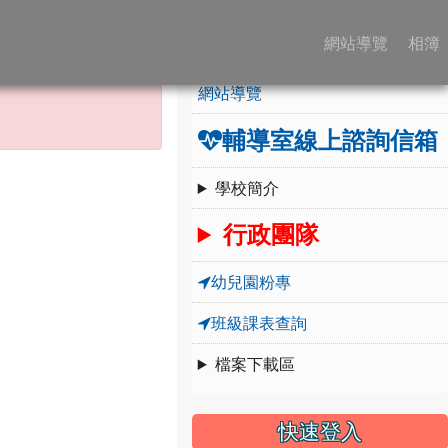
:::
學校簡介
網站導覽
相簿
網站導覽
輔導室線上諮詢信箱
學校簡介
行政團隊
幼兒園粉專
班級課表查詢
檔案下載區
快速登入