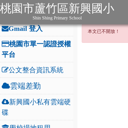
:::
跳到主要內容
網站導覽
桃園市蘆竹區新興國小
:::
本站消息
分月文
辦公連結
:::
Shin Shing Primary School
本文已不開
Gmail 登入
本文已不開放！
桃園市單一認證授權
平台
公文整合資訊系統
雲端差勤
新興國小私有雲端硬
碟
學校場地租用