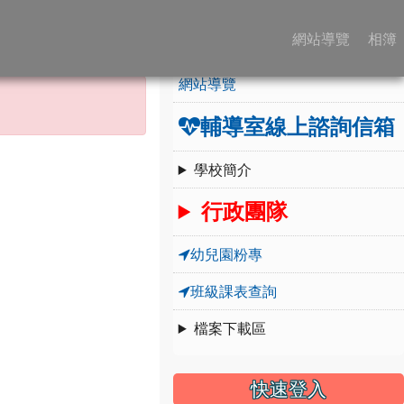
:::
學校簡介
網站導覽
相簿
網站導覽
輔導室線上諮詢信箱
學校簡介
行政團隊
幼兒園粉專
班級課表查詢
檔案下載區
快速登入