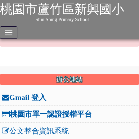
:::
跳到主要內容
網站導覽
桃園市蘆竹區新興國小
本站消息
分月文章
Shin Shing Primary School
本文已不開放！
本文已不開放！
:::
辦公連結
Gmail 登入
桃園市單一認證授權平台
公文整合資訊系統