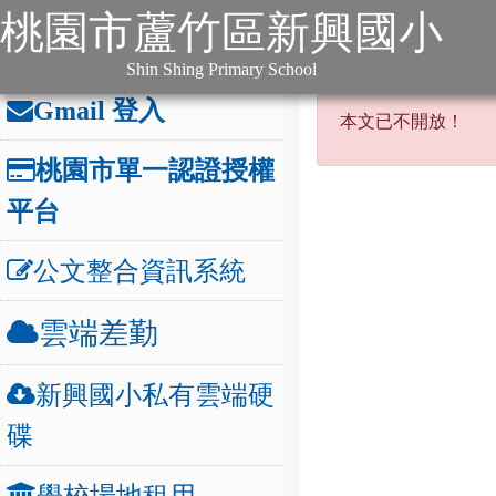
:::
跳到主要內容
網站導覽
桃園市蘆竹區新興國小
:::
本站消息
分月文
辦公連結
:::
Shin Shing Primary School
本文已不開
Gmail 登入
本文已不開放！
桃園市單一認證授權
平台
公文整合資訊系統
雲端差勤
新興國小私有雲端硬
碟
學校場地租用