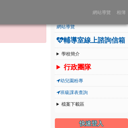
:::
學校簡介
網站導覽
相簿
網站導覽
輔導室線上諮詢信箱
學校簡介
行政團隊
幼兒園粉專
班級課表查詢
檔案下載區
快速登入