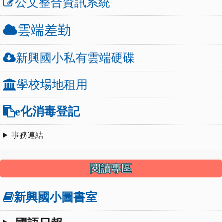
公文整合資訊系統
兒
園
雲端差勤
_639126550994013405_
錄
取
新興國小私有雲端硬碟
結
果
學校場地租用
下
載
e化消毒登記
_
第
事務連結
2
階
段.pdf
閱讀專區
新興國小圖書室