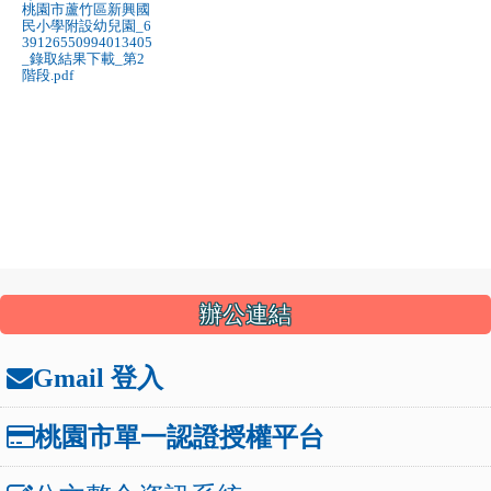
到
桃園市蘆竹區新興國
民小學附設幼兒園_6
5
39126550994013405
歲
_錄取結果下載_第2
階段.pdf
_
桃
園
市
蘆
竹
區
新
:::
興
辦公連結
國
民
Gmail 登入
小
學
附
桃園市單一認證授權平台
設
幼