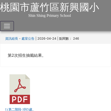
:::
跳到主要內容
網站導覽
桃園市蘆竹區新興國小
本站消息
分月文章
Shin Shing Primary School
115學年度第二階段3到5歲抽籤結果
-
| 2026-04-24 | 點閱數： 246
資訊組長
處室公告
第2次招生抽籤結果。
下
載：
第
二
階
段-3
1) 第二階段-3到5歲_