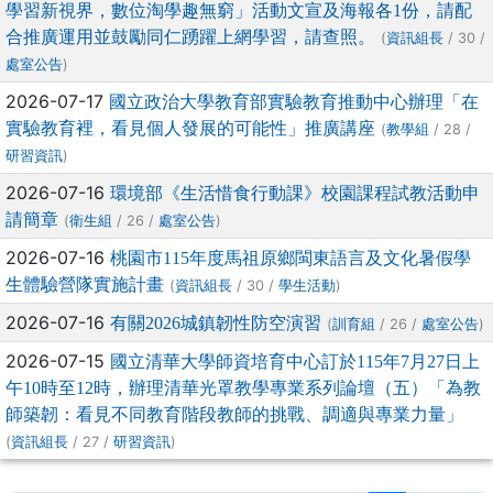
學習新視界，數位淘學趣無窮」活動文宣及海報各1份，請配
合推廣運用並鼓勵同仁踴躍上網學習，請查照。
(
/ 30 /
資訊組長
)
處室公告
2026-07-17
國立政治大學教育部實驗教育推動中心辦理「在
實驗教育裡，看見個人發展的可能性」推廣講座
(
/ 28 /
教學組
)
研習資訊
2026-07-16
環境部《生活惜食行動課》校園課程試教活動申
請簡章
(
/ 26 /
)
衛生組
處室公告
2026-07-16
桃園市115年度馬祖原鄉閩東語言及文化暑假學
生體驗營隊實施計畫
(
/ 30 /
)
資訊組長
學生活動
2026-07-16
有關2026城鎮韌性防空演習
(
/ 26 /
)
訓育組
處室公告
2026-07-15
國立清華大學師資培育中心訂於115年7月27日上
午10時至12時，辦理清華光罩教學專業系列論壇（五）「為教
師築韌：看見不同教育階段教師的挑戰、調適與專業力量」
(
/ 27 /
)
資訊組長
研習資訊