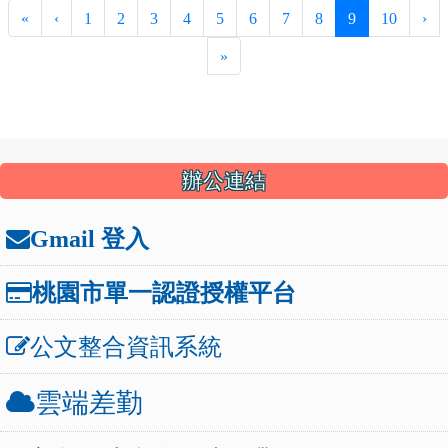
(current)
«
‹
1
2
3
4
5
6
7
8
9
10
›
»
:::
辦公連結
Gmail 登入
桃園市單一認證授權平台
公文整合資訊系統
雲端差勤