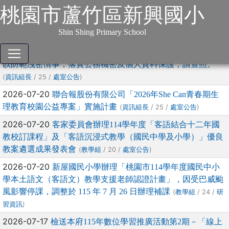
:::
跳到主要內容
網站導覽
桃園市蘆竹區新興國小
本站消息
分月文章
Shin Shing Primary School
文章列表
2026-07-20
請加強宣導「勿以LINE等通訊軟體傳送個資」，
以防範洩密情事，落實公務機密及個人資料保護，請查照。
(
/ 25 /
)
資訊組長
處室公告
2026-07-20
聯合報股份有限公司「2026年She Can青春期生
理教育校園公益專案」實施計畫
(
/ 25 /
)
資訊組長
處室公告
2026-07-20
客家委員會辦理114學年度「客語結合十二年國
教校訂課程」及「客語沉浸式教學（國民中學及小學）」優良
教案遴選成果發表會
(
/ 20 /
)
教學組
處室公告
2026-07-20
新屋國民小學辦理「桃園市114學年度國民中小
學本土語文（客語文）教學支援老師認證計畫」，因受巴威颱
風影響停課，調整於 115 年 7 月 26 日辦理補課
(
/ 24 /
教學組
研
)
習資訊
2026-07-17
檢送本府115年數位學習推廣活動第2期－「線上