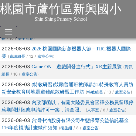
:::
跳到主要內容
網站導覽
桃園市蘆竹區新興國小
本站消息
分月文章
Shin Shing Primary School
文章列表
2026-08-03
2026全國學生遙控帆船STEAM創客大賽
(
資訊組
/ 10 /
)
長
學生活動
2026-08-03
2026 桃園國際新創機器人節－TIRT機器人國際
賽
(
/ 12 /
)
資訊組長
處室公告
2026-08-03
Game ON！遊戲開發進行式」XR主題展覽
(
資訊
/ 10 /
)
組長
處室公告
2026-08-03
(特教研習)鼓勵普通班教師參加-特殊教育人員防
災安全教育與地震避難疏散研習工作坊
(
/ 13 /
)
特教組長
處室公告
2026-08-03
內政部函以，有關大陸委員會函釋公務員留職停
薪期間赴陸應申請許可一案，請查照。
(
/ 8 /
)
人事室
處室公告
2026-08-03
台灣中油股份有限公司生態保育公益信託基金
116年度補助計畫徵件須知
(
/ 8 /
)
衛生組
處室公告