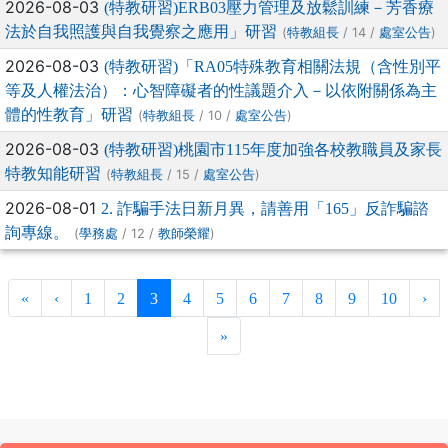
2026-08-03
(特教研習)ERB03壓力管理及放鬆訓練－芳香療
法於自我照護與自我覺察之應用」研習
(
/ 14 /
)
特教組長
處室公告
2026-08-03
(特教研習)「RA05特殊教育相關法規（含性別平
等及人權法治）：心智障礙者的性議題介入－以依附關係為主
體的性教育」研習
(
/ 10 /
)
特教組長
處室公告
2026-08-03
(特教研習)桃園市115年度加強各校教職員及家長
特教知能研習
(
/ 15 /
)
特教組長
處室公告
2026-08-01
2. 詐騙手法日新月異，請善用「165」反詐騙諮
詢專線。
(
/ 12 /
)
學務處
教師榮耀
(current)
«
‹
1
2
3
4
5
6
7
8
9
10
›
»
:::