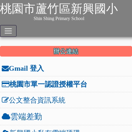
:::
跳到主要內容
網站導覽
桃園市蘆竹區新興國小
本站消息
分月文章
Shin Shing Primary School
文章列表
:::
辦公連結
Gmail 登入
桃園市單一認證授權平台
公文整合資訊系統
雲端差勤