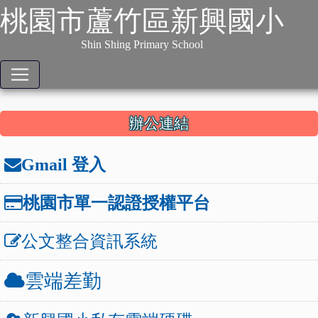
:::
跳到主要內容
網站導覽
桃園市蘆竹區新興國小
本站消息
分月文章
Shin Shing Primary School
文章列表
:::
辦公連結
Gmail 登入
桃園市單一認證授權平台
公文整合資訊系統
雲端差勤